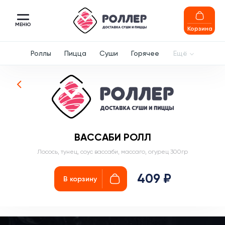
МЕНЮ
Корзина
Роллы
Пицца
Суши
Горячее
Ещё
ВАССАБИ РОЛЛ
Лосось, тунец, соус вассаби, массаго, огурец 300гр
409 ₽
В корзину