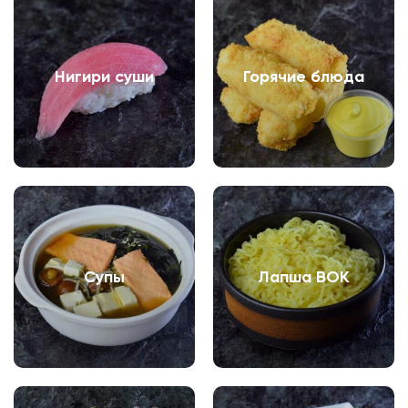
Нигири суши
Горячие блюда
Супы
Лапша ВОК