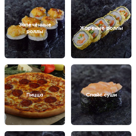
Запечённые
Жареные роллы
роллы
Пицца
Спайс суши