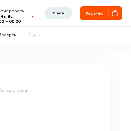
афик работы:
Корзина
Войти
Чт, Вс
00 – 00:00
Десерты
Ещё
йонез, огурец